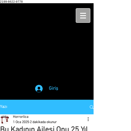
2199-6622-9778
Giriş
Yazı
Horrorlica
1 Oca 2025
2 dakikada okunur
Bu Kadının Ailesi Onu 25 Yıl