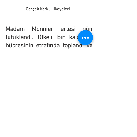
Gerçek Korku Hikayeleri...
Madam Monnier ertesi gün 
tutuklandı. Öfkeli bir kalabalık 
hücresinin etrafında toplandı ve 
onların uyarısı onda kalp krizine 
neden oldu. 15 gün sonra revirde 
öldü. Blanche'ın avukat kardeşi 
Marcel'e karşı suçlamalar 
düşürüldü çünkü teknik olarak 
ona karşı hiçbir zaman şiddet 
uygulamadı. Blanche hayatının 
geri kalanını 
psikiyatrik
 bakım 
altında geçirdi ve 1913'te öldü.