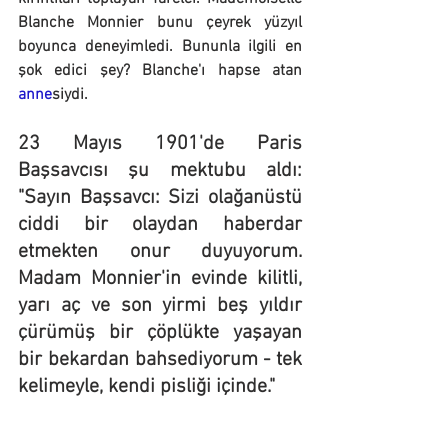
Blanche Monnier bunu çeyrek yüzyıl 
boyunca deneyimledi. Bununla ilgili en 
şok edici şey? Blanche'ı hapse atan 
anne
siydi.
23 Mayıs 1901'de Paris 
Başsavcısı şu mektubu aldı: 
"Sayın Başsavcı: Sizi olağanüstü 
ciddi bir olaydan haberdar 
etmekten onur duyuyorum. 
Madam Monnier'in evinde kilitli, 
yarı aç ve son yirmi beş yıldır 
çürümüş bir çöplükte yaşayan 
bir bekardan bahsediyorum - tek 
kelimeyle, kendi pisliği içinde."