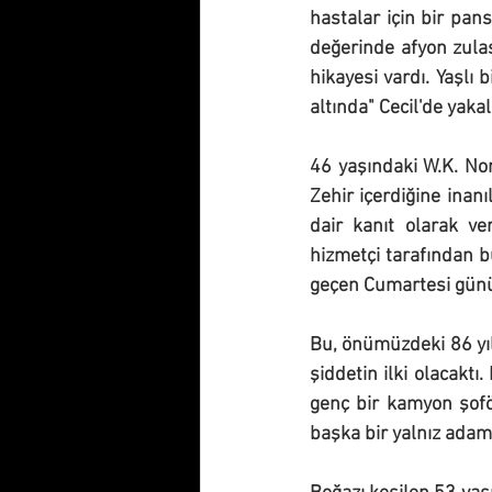
hastalar için bir pans
değerinde afyon zulas
hikayesi vardı. Yaşlı 
altında" Cecil'de yakal
46 yaşındaki W.K. Nor
Zehir içerdiğine inanı
dair kanıt olarak ve
hizmetçi tarafından 
geçen Cumartesi günü
Bu, önümüzdeki 86 yıl 
şiddetin ilki olacaktı
genç bir kamyon şofö
başka bir yalnız adam 