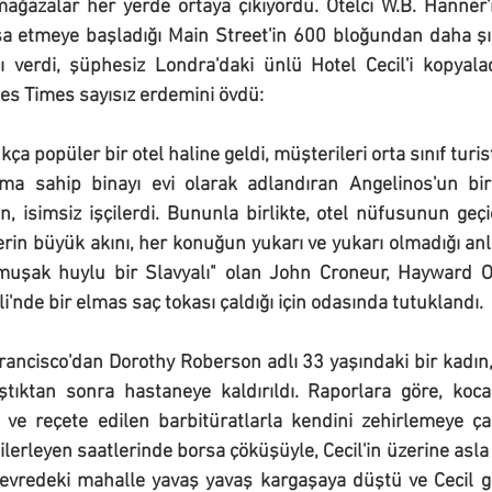
mağazalar her yerde ortaya çıkıyordu. Otelci W.B. Hanner'
 inşa etmeye başladığı Main Street'in 600 bloğundan daha şık
 verdi, şüphesiz Londra'daki ünlü Hotel Cecil'i kopyalad
les Times sayısız erdemini övdü:
ça popüler bir otel haline geldi, müşterileri orta sınıf turist
uma sahip binayı evi olarak adlandıran Angelinos'un bir 
n, isimsiz işçilerdi. Bununla birlikte, otel nüfusunun geçi
erin büyük akını, her konuğun yukarı ve yukarı olmadığı anl
umuşak huylu bir Slavyalı" olan John Croneur, Hayward Ote
li'nde bir elmas saç tokası çaldığı için odasında tutuklandı.
ancisco'dan Dorothy Roberson adlı 33 yaşındaki bir kadın
aştıktan sonra hastaneye kaldırıldı. Raporlara göre, koca
ve reçete edilen barbitüratlarla kendini zehirlemeye çalı
n ilerleyen saatlerinde borsa çöküşüyle, Cecil'in üzerine asla
evredeki mahalle yavaş yavaş kargaşaya düştü ve Cecil gi