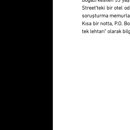
Boğazı kesilen 53 yaş
Street'teki bir otel 
soruşturma memurları,
Kısa bir notta, P.O. 
tek lehtarı" olarak bil