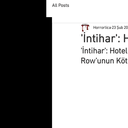
All Posts
Horrorlica
23 Şub 2
'İntihar': 
'İntihar': Hot
Row'unun Köt