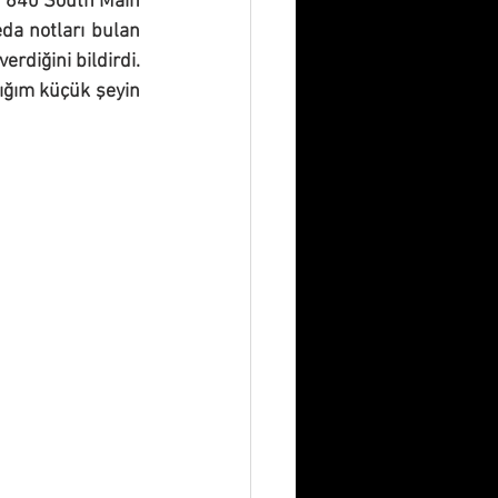
, 640 South Main 
da notları bulan 
diğini bildirdi. 
ığım küçük şeyin 