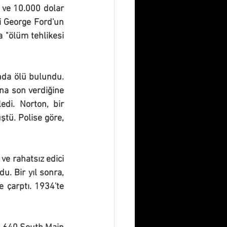
n ve 10.000 dolar 
i George Ford'un 
a "ölüm tehlikesi 
nda ölü bulundu. 
na son verdiğine 
di. Norton, bir 
ü. Polise göre, 
ve rahatsız edici 
u. Bir yıl sonra, 
çarptı. 1934'te 