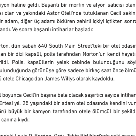
iyon haline geldi. Başarılı bir morfin ve afyon satıcısı ola
ı olan ve yakındaki Astor Oteli'nde tutuklanan Cecil sakin
bir adam, diğer üç adamı öldüren zehirli içkiyi içtikten sonr
andı. Ve sonra başarılı intiharlar başladı:
ton, dün sabah 640 South Main Street'teki bir otel odası
lan bir dizi kapsül, polis tarafından Norton'un kendi hayatı
rildi. Polis, kapsüllerin yelek cebinde bulunduğunu söyle
bulunduğunda görünüşe göre sadece birkaç saat önce ölmüşt
 otele Chicago'dan James Willys olarak kaydoldu.
boyunca Cecil'in başına bela olacak şaşırtıcı sayıda intihar 
. Ertesi yıl, 25 yaşındaki bir adam otel odasında kendini vurd
rü büyük bir kamyon tarafından otele ölümcül bir şekilde 
canına kıydı: