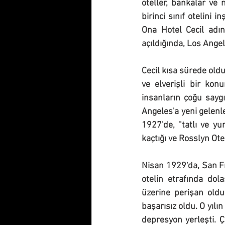
oteller, bankalar ve 
birinci sınıf otelini
Ona Hotel Cecil adını
açıldığında, Los Ange
Cecil kısa sürede olduk
ve elverişli bir kon
insanların çoğu saygı
Angeles'a yeni gelenl
1927'de, "tatlı ve y
kaçtığı ve Rosslyn Ote
Nisan 1929'da, San Fr
otelin etrafında dol
üzerine perişan oldu 
başarısız oldu. O yılı
depresyon yerleşti. Ç