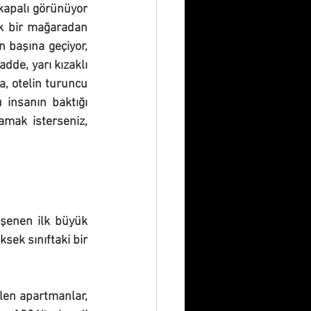
kapalı görünüyor 
k bir mağaradan 
 başına geçiyor, 
adde, yarı kızaklı 
a, otelin turuncu 
insanın baktığı 
amak isterseniz, 
şenen ilk büyük 
sek sınıftaki bir 
len apartmanlar, 