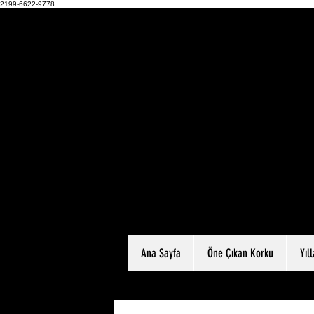
2199-6622-9778
Ana Sayfa
Öne Çıkan Korku
Yıl