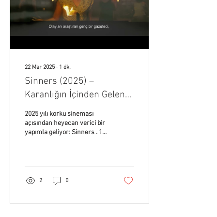
22 Mar 2025
∙
1
dk.
Sinners (2025) –
Karanlığın İçinden Gelen
Yeni Korku Filmi
2025 yılı korku sineması
açısından heyecan verici bir
yapımla geliyor: Sinners . 18
Nisan 2025’te sinemalarda
gösterime girmesi
planlanan...
2
0