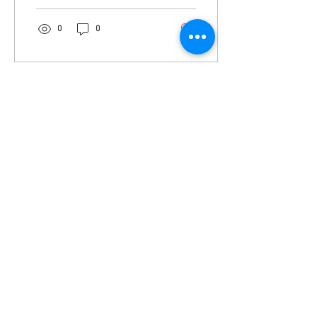
0
0
23 Kas 2024
∙
8
dk.
Gerçek korku hikayeleri:
Amerikan tarihinin en