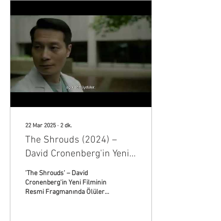
22 Mar 2025
∙
2
dk.
The Shrouds (2024) –
David Cronenberg'in Yeni
Kabusu Sinemalara
'The Shrouds' – David
Geliyor
Cronenberg'in Yeni Filminin
Resmi Fragmanında Ölülerin
Çürümesini İzleyin David
Cronenberg, vücut
dehşetiyle (body...