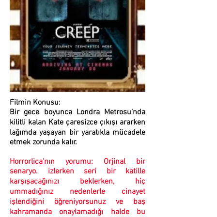
Filmin Konusu:
Bir gece boyunca Londra Metrosu'nda
kilitli kalan Kate çaresizce çıkışı ararken
lağımda yaşayan bir yaratıkla mücadele
etmek zorunda kalır.
Horrorlica'nın yorumu:
Orjinal bir
senaryo. izlerken seri bir katille
karşışacağınızı beklerken, hiç
ummadığınız nedenlerle cinayet
işlendiğini öğreniyorsunuz ve baş
kahramanda onaylamadığı halde bu