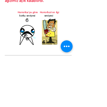
ağızımız açık kalabilirdi.
Horrorlica'ya göre
Horrorlica'nın ilgi
korku seviyesi
seviyesi
Korkunun Derinliklerine
Yolculuk...