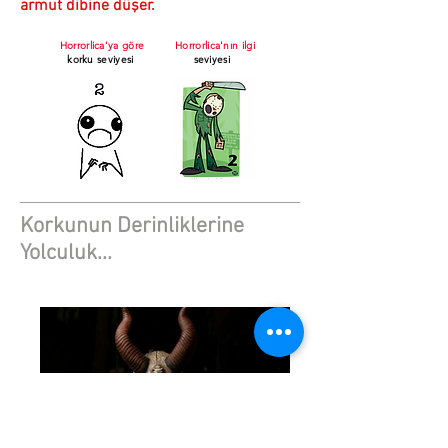
armut dibine düşer.
Horrorlica'ya göre
Horrorlica'nın ilgi
korku seviyesi
seviyesi
Korkunun Derinliklerine
Yolculuk...