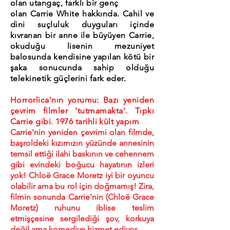
olan utangaç, farklı bir genç
olan Carrie White hakkında. Cahil ve
dini suçluluk duyguları içinde
kıvranan bir anne ile büyüyen Carrie,
okuduğu lisenin mezuniyet
balosunda kendisine yapılan kötü bir
şaka sonucunda sahip olduğu
telekinetik güçlerini fark eder.
Horrorlica'nın yorumu: Bazı yeniden
çevrim filmler 'tutmamakta'. Tıpkı
Carrie gibi. 1976 tarihli kült yapım
Carrie'nin yeniden çevrimi olan filmde,
başroldeki kızımızın yüzünde annesinin
temsil ettiği ilahi baskının ve cehennem
gibi evindeki boğucu hayatının izleri
yok! Chloë Grace Moretz iyi bir oyuncu
olabilir ama bu rol için doğmamış! Zira,
filmin sonunda Carrie'nin (Chloë Grace
Moretz) ruhunu iblise teslim
etmişçesine sergilediği şov, korkuya
değil ama komediye hizmet ediyor.