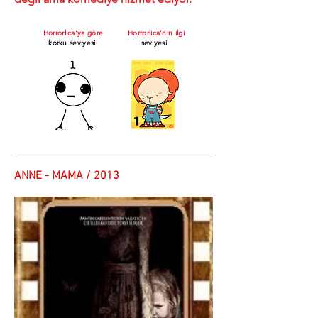
Horrorlica'ya göre
Horrorlica'nın ilgi
korku seviyesi
seviyesi
ANNE - MAMA / 2013