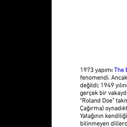
1973 yapımı 
The 
fenomendi. Ancak 
değildi; 1949 yıl
gerçek bir vakaydı
"Roland Doe" takma
Çağırma) oynadıkt
Yatağının kendili
bilinmeyen dillerd