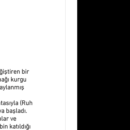
ğiştiren bir 
nağı kurgu 
naylanmış 
tasıyla (Ruh 
a başladı. 
lar ve 
in katıldığı 