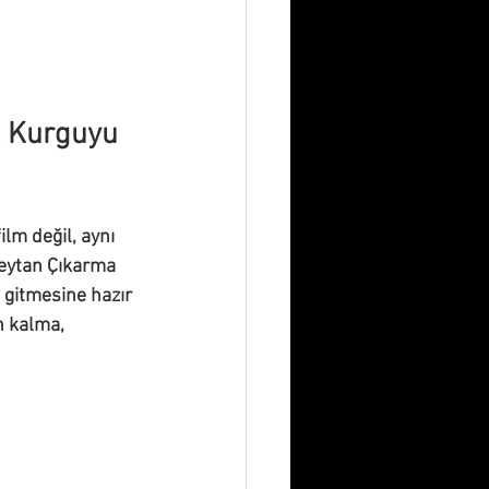
k Kurguyu 
lm değil, aynı 
Şeytan Çıkarma 
 gitmesine hazır 
n kalma, 