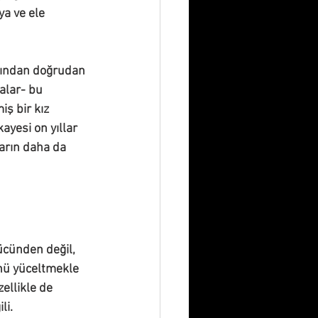
a ve ele 
larından doğrudan 
alar- bu 
iş bir kız 
ayesi on yıllar 
arın daha da 
ücünden değil, 
nü yüceltmekle 
zellikle de 
li.