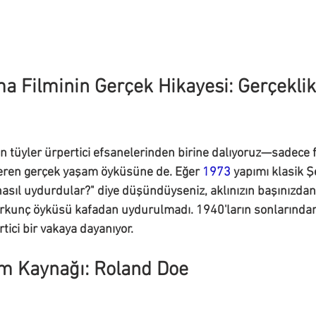
a Filminin Gerçek Hikayesi: Gerçekli
 tüyler ürpertici efsanelerinden birine dalıyoruz—sadece fi
ren gerçek yaşam öyküsüne de. Eğer 
1973 
yapımı klasik 
 nasıl uydurdular?" diye düşündüyseniz, aklınızın başınızdan
orkunç öyküsü kafadan uydurulmadı. 1940'ların sonlarında
tici bir vakaya dayanıyor.
m Kaynağı: Roland Doe