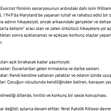
Exorcist 
filminin senaryosunun ardındaki dahi isim William 
l, 1949'da Maryland'de yaşanan tuhaf ve rahatsız edici bir 
a adının hikayesiydi, ancak arkasındaki gerçekler ve dehşe
larla iletişim" aracı olan ve zaten ürkütücü hikayelere yol a
ştıktan sonra açıklanamaz ve açıkçası korkunç olaylar yaşa
u.
zları açık bırakacak kadar şaşırtıcıydı:
esler:
 Duvarlardan gelen tırmalama ve darbe sesleri.
alar:
 Kendi kendine sallanan yataklar ve odanın içinde uçu
er:
 Çocuğun vücudunda kendiliğinden beliren, kanayan yazı
bilmediği dillerde, hırıltılı ve korkunç bir sesle konuşması.
ar değildi; aylarca devam ettiler. Yerel Katolik Kilisesi devre