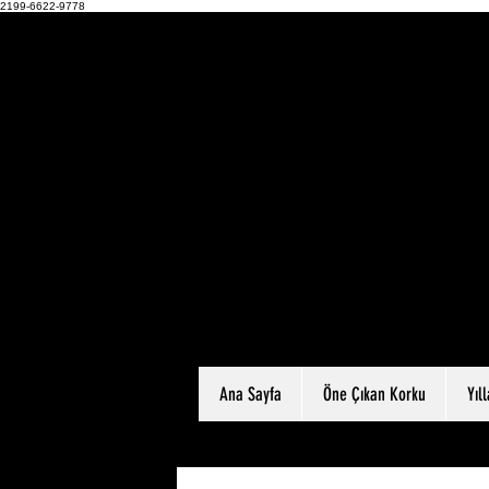
2199-6622-9778
Ana Sayfa
Öne Çıkan Korku
Yıl