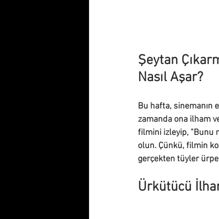
Şeytan Çıkarm
Nasıl Aşar?
Bu hafta, sinemanın en
zamanda ona ilham ve
filmini izleyip, "Bunu
olun. Çünkü, filmin k
gerçekten tüyler ürper
Ürkütücü İlha