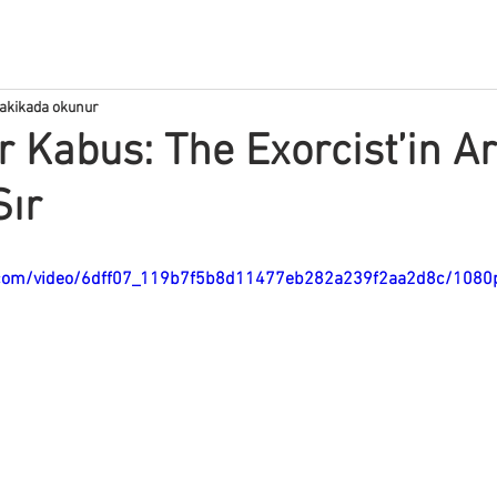
dakikada okunur
r Kabus: The Exorcist’in A
Sır
ic.com/video/6dff07_119b7f5b8d11477eb282a239f2aa2d8c/1080