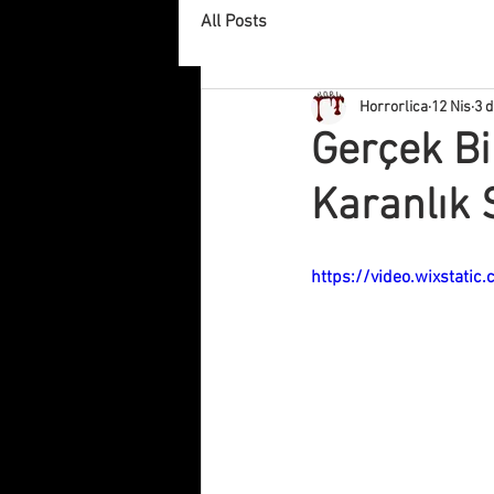
All Posts
Horrorlica
12 Nis
3 
Gerçek Bi
Karanlık 
https://video.wixstat