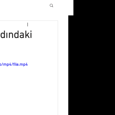
rdındaki
p/mp4/file.mp4