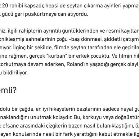
z 20 rahibi kapsadı; hepsi de şeytan çıkarma ayinleri yapmay
k gücü geri püskürtmeye can atıyordu.
miz, ilgili rahiplerin ayrıntılı günlüklerinden ve resmi kayıt
ikonikleşmiş sahnelerinin çoğu -baş dönmesi, şiddetli çatışm
yor. İlginç bir şekilde, filmde şeytan tarafından ele geçirilm
ne rağmen, gerçek "kurban" bir erkek çocuktu. Ve filmin hik
ri korkutmaya devam ederken, Roland'ın yaşadığı gerçek olayl
bildiriliyor.
mli?
lu bir çağda, en iyi hikayelerin bazılarının sadece hayal g
ynaklandığını unutmak kolaydır. Bu, korkuyu veya doğaüstü
 ve efsane arasındaki çizgilerin bazen nasıl bulanıklaştığını, ö
eyen konularında nasıl bir fark yarattığını kabul etmekle ilgi