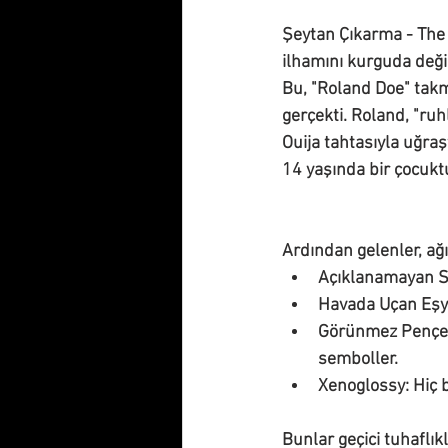
Şeytan Çıkarma - 
The 
ilhamını kurguda deği
Bu, "Roland Doe" takm
gerçekti. Roland, "ruh
Ouija tahtasıyla uğra
14 yaşında bir çocukt
Ardından gelenler, ağı
Açıklanamayan S
Havada Uçan Eşy
Görünmez Pençel
semboller.
Xenoglossy:
 Hiç 
Bunlar geçici tuhaflıkl