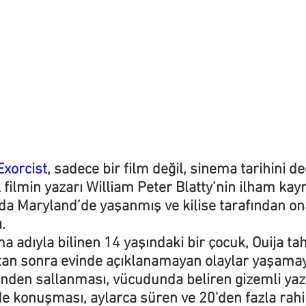
Exorcist
, sadece bir film değil, sinema tarihini de
filmin yazarı William Peter Blatty’nin ilham kay
ında Maryland’de yaşanmış ve kilise tarafından o
.
 adıyla bilinen 14 yaşındaki bir çocuk, Ouija tah
an sonra evinde açıklanamayan olaylar yaşamay
ğinden sallanması, vücudunda beliren gizemli yazı
e konuşması, aylarca süren ve 20'den fazla rahib