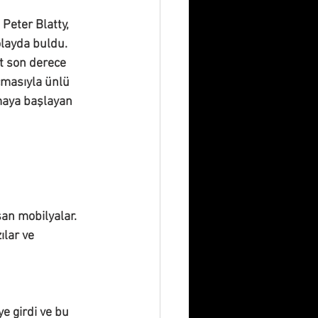
Peter Blatty, 
olayda buldu. 
t son derece 
çmasıyla ünlü 
maya başlayan 
şan mobilyalar.
lar ve 
ye girdi ve bu 